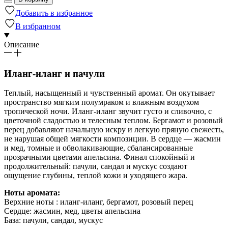
Добавить в избранное
В избранном
Описание
Иланг-иланг и пачули
Теплый, насыщенный и чувственный аромат. Он окутывает
пространство мягким полумраком и влажным воздухом
тропической ночи. Иланг-иланг звучит густо и сливочно, с
цветочной сладостью и телесным теплом. Бергамот и розовый
перец добавляют начальную искру и легкую пряную свежесть,
не нарушая общей мягкости композиции. В сердце — жасмин
и мед, томные и обволакивающие, сбалансированные
прозрачными цветами апельсина. Финал спокойный и
продолжительный: пачули, сандал и мускус создают
ощущение глубины, теплой кожи и уходящего жара.
Ноты аромата:
Верхние ноты : иланг-иланг, бергамот, розовый перец
Сердце: жасмин, мед, цветы апельсина
База: пачули, сандал, мускус