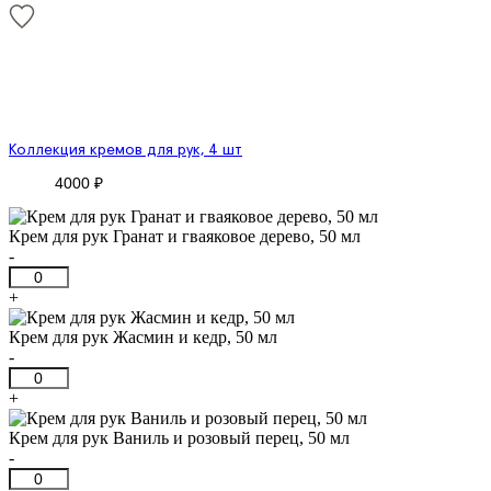
Коллекция кремов для рук, 4 шт
4000
₽
Крем для рук Гранат и гваяковое дерево, 50 мл
-
Количество
товара
+
Крем
для
Крем для рук Жасмин и кедр, 50 мл
рук
-
Гранат
Количество
и
товара
+
гваяковое
Крем
дерево,
для
Крем для рук Ваниль и розовый перец, 50 мл
50
рук
-
мл
Жасмин
Количество