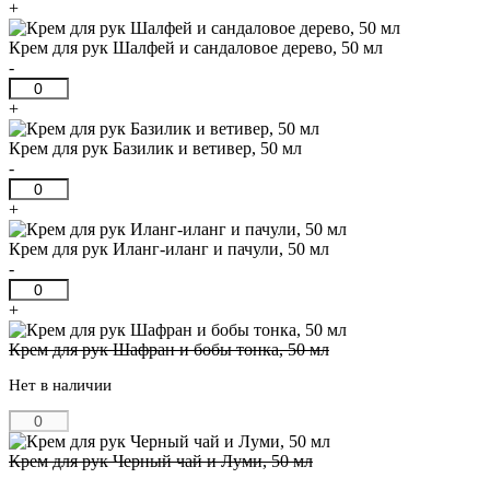
и
товара
+
кедр,
Крем
50
для
Крем для рук Шалфей и сандаловое дерево, 50 мл
мл
рук
-
Ваниль
Количество
и
товара
+
розовый
Крем
перец,
для
Крем для рук Базилик и ветивер, 50 мл
50
рук
-
мл
Шалфей
Количество
и
товара
+
сандаловое
Крем
дерево,
для
Крем для рук Иланг-иланг и пачули, 50 мл
50
рук
-
мл
Базилик
Количество
и
товара
+
ветивер,
Крем
50
для
Крем для рук Шафран и бобы тонка, 50 мл
мл
рук
Нет в наличии
Иланг-
иланг
и
пачули,
Крем для рук Черный чай и Луми, 50 мл
50
мл