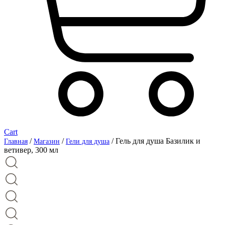
Cart
/
/
/ Гель для душа Базилик и
Главная
Магазин
Гели для душа
ветивер, 300 мл