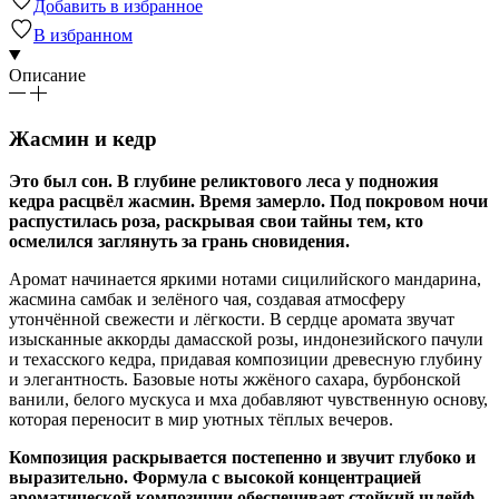
Добавить в избранное
В избранном
Описание
Жасмин и кедр
Это был сон. В глубине реликтового леса у подножия
кедра расцвёл жасмин. Время замерло. Под покровом ночи
распустилась роза, раскрывая свои тайны тем, кто
осмелился заглянуть за грань сновидения.
Аромат начинается яркими нотами сицилийского мандарина,
жасмина самбак и зелёного чая, создавая атмосферу
утончённой свежести и лёгкости. В сердце аромата звучат
изысканные аккорды дамасской розы, индонезийского пачули
и техасского кедра, придавая композиции древесную глубину
и элегантность. Базовые ноты жжёного сахара, бурбонской
ванили, белого мускуса и мха добавляют чувственную основу,
которая переносит в мир уютных тёплых вечеров.
Композиция раскрывается постепенно и звучит глубоко и
выразительно. Формула с высокой концентрацией
ароматической композиции обеспечивает стойкий шлейф.