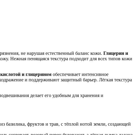
рязнения, не нарушая естественный баланс кожи.
Глицерин и
ожу. Нежная пенящаяся текстура подходит для всех типов кожи
 кислотой и глицерином
обеспечивает интенсивное
здражение и поддерживают защитный барьер. Лёгкая текстура
подвешивания делает его удобным для хранения и
 базилика, фруктов и трав, с тёплой нотой земли, создающей
ь согревает, розовый перец будоражит, а лёгкая дымка ладана