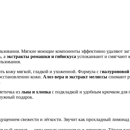
ользования. Мягкие моющие компоненты эффективно удаляют заг
ь, а
экстракты ромашки и гибискуса
успокаивают и смягчают к
льзования.
ть кожу мягкой, гладкой и ухоженной. Формула с г
иалуроновой
осстановлению кожи.
Алоэ вера и экстракт мелиссы
снимают ра
.
метичка из
льна и хлопка
с подкладкой и удобным крючком для 
нужный подарок.
щением свежести и лёгкости. Звучит как прохладный лимонад из
ьный аромат — игра между нежностью и дерзостью. Тёплая ванил