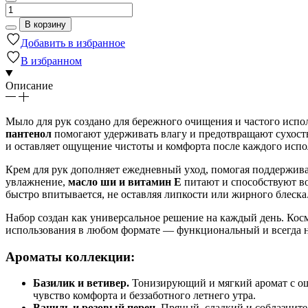
Количество
товара
В корзину
Подарочный
Добавить в избранное
набор
для
В избранном
ухода
за
Описание
руками
в
косметичке
Мыло для рук создано для бережного очищения и частого исп
пантенол
помогают удерживать влагу и предотвращают сухост
и оставляет ощущение чистоты и комфорта после каждого испо
Крем для рук дополняет ежедневный уход, помогая поддержива
увлажнение,
масло ши и витамин Е
питают и способствуют в
быстро впитывается, не оставляя липкости или жирного блеска
Набор создан как универсальное решение на каждый день. Кос
использования в любом формате — функциональный и всегда 
Ароматы коллекции:
Базилик и ветивер.
Тонизирующий и мягкий аромат с ощу
чувство комфорта и беззаботного летнего утра.
Ваниль и розовый перец.
Пряный, сладкий и соблазнител